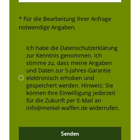
* Für die Bearbeitung Ihrer Anfrage
notwendige Angaben.
Ich habe die Datenschutzerklärung
zur Kenntnis genommen. Ich
stimme zu, dass meine Angaben
und Daten zur 5-Jahres-Garantie
elektronisch erhoben und
gespeichert werden. Hinweis: Sie
können Ihre Einwilligung jederzeit
für die Zukunft per E-Mail an
info@merkel-waffen.de widerrufen.
Senden