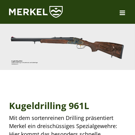
Zum
Inhalt
springen
Kugeldrilling 961LS
Sonderausführung mit Bunteinsatz und Goldeinlage
Holzklasse 6
Kugeldrilling 961L
Mit dem sortenreinen Drilling präsentiert
Merkel ein dreischüssiges Spezialgewehre:
Hier kommt das besonders schnelle