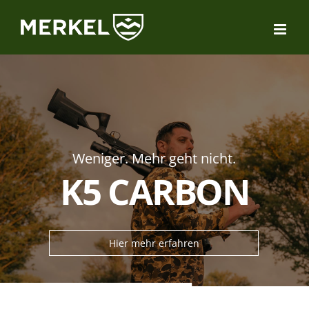
Zum
Inhalt
springen
Weniger. Mehr geht nicht.
K5 CARBON
Hier mehr erfahren