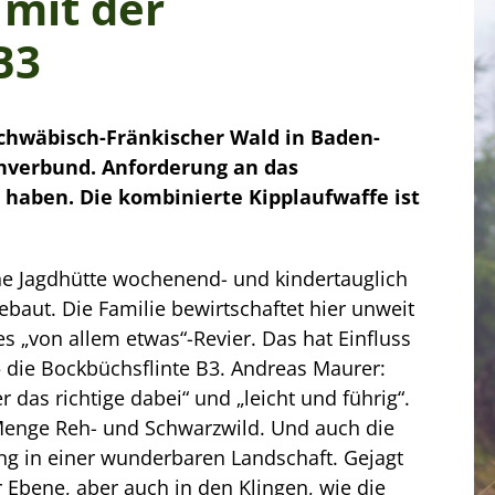
 mit der
B3
Schwäbisch-Fränkischer Wald in Baden-
nverbund. Anforderung an das
 haben. Die kombinierte Kipplaufwaffe ist
ine Jagdhütte wochenend- und kindertauglich
baut. Die Familie bewirtschaftet hier unweit
s „von allem etwas“-Revier. Das hat Einfluss
– die Bockbüchsflinte B3. Andreas Maurer:
das richtige dabei“ und „leicht und führig“.
Menge Reh- und Schwarzwild. Und auch die
ng in einer wunderbaren Landschaft. Gejagt
r Ebene, aber auch in den Klingen, wie die